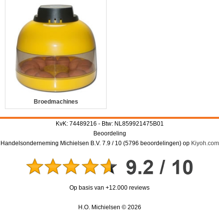
Broedmachines
KvK: 74489216 - Btw: NL859921475B01
Beoordeling
Handelsonderneming Michielsen B.V.
7.9
/
10
(
5796
beoordelingen) op
Kiyoh.com
Op basis van +12.000 reviews
H.O. Michielsen © 2026