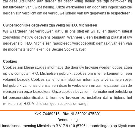
zal deze uitsluitend aan derden ter beschikking stellen die zijn betrokken bij
het uitvoeren van uw bestelling. Onze werknemers en door ons ingeschakelde
derden zijn verplicht om de vertrouwelijkheid van uw gegevens te respecteren.
Uw persoonlijke gegevens zijn veilig bij H.O. Michielsen
Wij waarderen het vertrouwen dat u in ons stelt en wij zullen daarom uiterst
zorgvuldig met uw gegevens omgaan. Wanneer u een bestelling plaatst of uw
gegevens bij H.O. Michielsen raadpleegt, wordt gebruik gemaakt van één van
de modernste technieken: de Secure Socket Layer.
Cookies
Cookies zijn kleine stukjes informatie die door uw browser worden opgeslagen
op uw computer. H.O. Michielsen gebruikt cookies om u te herkennen bij een
volgend bezoek. Cookies stellen ons in staat om informatie te verzamelen over
het gebruik van onze diensten en deze te verbeteren en aan te passen aan de
wensen van onze bezoekers. Onze cookies bevatten informatie met betrekking
tot persoonsidentificatie. U kunt uw browser zo instellen dat u tijdens het
winkelen bij H.O. Michielsen geen cookies ontvangt.
KvK: 74489216 - Btw: NL859921475B01
Beoordeling
Handelsonderneming Michielsen B.V.
7.9
/
10
(
5796
beoordelingen) op
Kiyoh.com