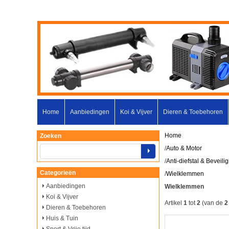
Home
Aanbiedingen
Koi & Vijver
Dieren & Toebehoren
Home
Zoeken
/
Auto & Motor
/
Anti-diefstal & Beveili
Categorieën
/
Wielklemmen
Aanbiedingen
Wielklemmen
Koi & Vijver
Artikel
1
tot
2
(van de
2
Dieren & Toebehoren
Huis & Tuin