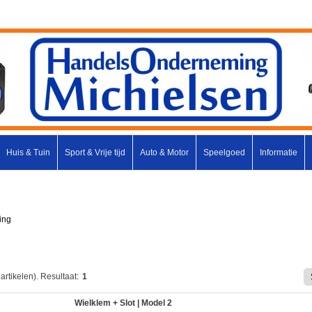
Huis & Tuin
Sport & Vrije tijd
Auto & Motor
Speelgoed
Informatie
ging
artikelen).
Resultaat:
1
Wielklem + Slot | Model 2