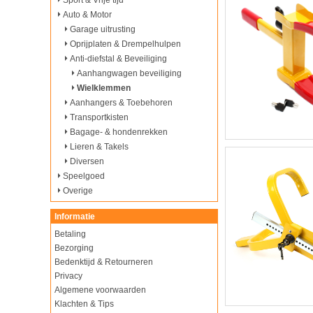
Sport & Vrije tijd
Auto & Motor
Garage uitrusting
Oprijplaten & Drempelhulpen
Anti-diefstal & Beveiliging
Aanhangwagen beveiliging
Wielklemmen
Aanhangers & Toebehoren
Transportkisten
Bagage- & hondenrekken
Lieren & Takels
Diversen
Speelgoed
Overige
Informatie
Betaling
Bezorging
Bedenktijd & Retourneren
Privacy
Algemene voorwaarden
Klachten & Tips