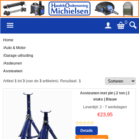
0
Home
/
Auto & Motor
/
Garage uitrusting
/
Assteunen
Assteunen
Artikel
1
tot
3
(van de
3
artikelen).
Resultaat:
1
Assteunen met pin | 2 ton | 2
stuks | Blauw
Levertijd: 2 - 7 werkdagen
€
23,95
Details