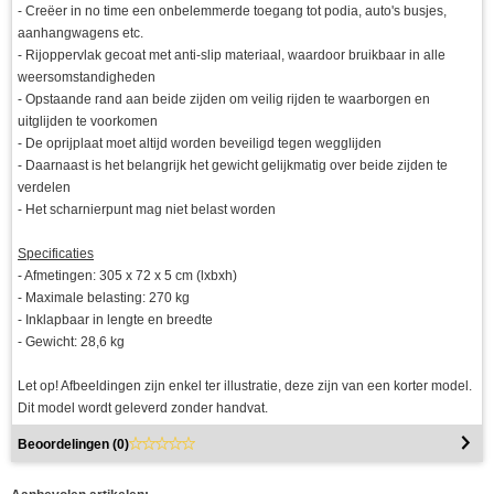
- Creëer in no time een onbelemmerde toegang tot podia, auto's busjes,
aanhangwagens etc.
- Rijoppervlak gecoat met anti-slip materiaal, waardoor bruikbaar in alle
weersomstandigheden
- Opstaande rand aan beide zijden om veilig rijden te waarborgen en
uitglijden te voorkomen
- De oprijplaat moet altijd worden beveiligd tegen wegglijden
- Daarnaast is het belangrijk het gewicht gelijkmatig over beide zijden te
verdelen
- Het scharnierpunt mag niet belast worden
Specificaties
- Afmetingen: 305 x 72 x 5 cm (lxbxh)
- Maximale belasting: 270 kg
- Inklapbaar in lengte en breedte
- Gewicht: 28,6 kg
Let op! Afbeeldingen zijn enkel ter illustratie, deze zijn van een korter model.
Dit model wordt geleverd zonder handvat.
Beoordelingen (
0
)