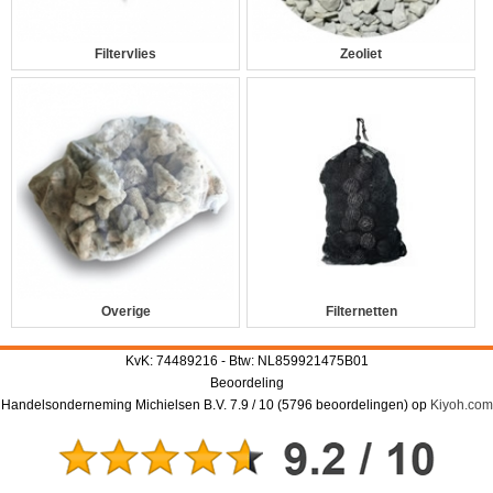
Filtervlies
Zeoliet
Overige
Filternetten
KvK: 74489216 - Btw: NL859921475B01
Beoordeling
Handelsonderneming Michielsen B.V.
7.9
/
10
(
5796
beoordelingen) op
Kiyoh.com