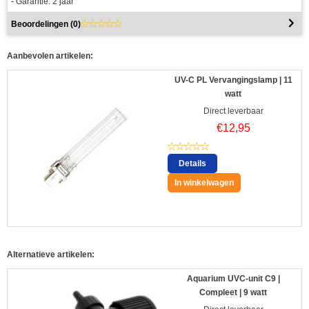
- Garantie: 2 jaar
Beoordelingen (
0
)
Aanbevolen artikelen:
UV-C PL Vervangingslamp | 11
watt
Direct leverbaar
€
12,95
Details
In winkelwagen
Alternatieve artikelen:
Aquarium UVC-unit C9 |
Compleet | 9 watt