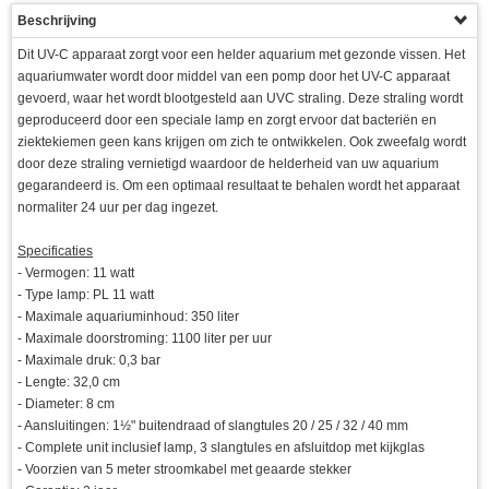
Beschrijving
Dit UV-C apparaat zorgt voor een helder aquarium met gezonde vissen. Het
aquariumwater wordt door middel van een pomp door het UV-C apparaat
gevoerd, waar het wordt blootgesteld aan UVC straling. Deze straling wordt
geproduceerd door een speciale lamp en zorgt ervoor dat bacteriën en
ziektekiemen geen kans krijgen om zich te ontwikkelen. Ook zweefalg wordt
door deze straling vernietigd waardoor de helderheid van uw aquarium
gegarandeerd is. Om een optimaal resultaat te behalen wordt het apparaat
normaliter 24 uur per dag ingezet.
Specificaties
- Vermogen: 11 watt
- Type lamp: PL 11 watt
- Maximale aquariuminhoud: 350 liter
- Maximale doorstroming: 1100 liter per uur
- Maximale druk: 0,3 bar
- Lengte: 32,0 cm
- Diameter: 8 cm
- Aansluitingen: 1½" buitendraad of slangtules 20 / 25 / 32 / 40 mm
- Complete unit inclusief lamp, 3 slangtules en afsluitdop met kijkglas
- Voorzien van 5 meter stroomkabel met geaarde stekker