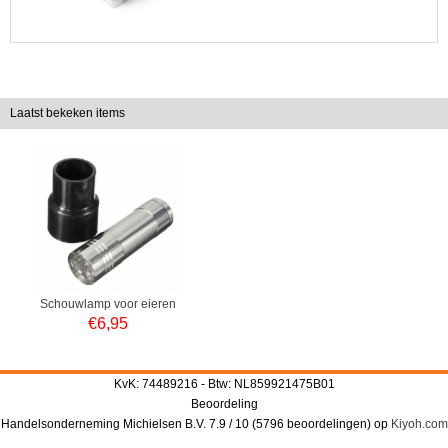
Laatst bekeken items
Schouwlamp voor eieren
€
6,95
KvK: 74489216 - Btw: NL859921475B01
Beoordeling
Handelsonderneming Michielsen B.V.
7.9
/
10
(
5796
beoordelingen) op
Kiyoh.com