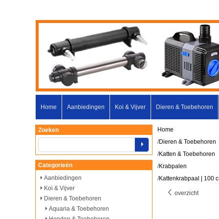
Home
Aanbiedingen
Koi & Vijver
Dieren & Toebehoren
Home
Zoeken
/
Dieren & Toebehoren
/
Katten & Toebehoren
Categorieën
/
Krabpalen
Aanbiedingen
/
Kattenkrabpaal | 100 c
Koi & Vijver
overzicht
Dieren & Toebehoren
Aquaria & Toebehoren