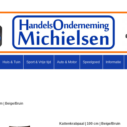
Huis & Tuin
Sport & Vrije tijd
Auto & Motor
Speelgoed
Informatie
m | Beige/Bruin
Kattenkrabpaal | 100 cm | Beige/Bruin