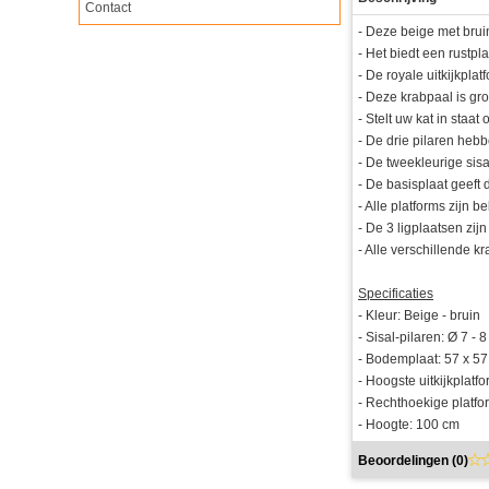
Contact
- Deze beige met bruin
- Het biedt een rustpl
- De royale uitkijkpla
- Deze krabpaal is gr
- Stelt uw kat in sta
- De drie pilaren heb
- De tweekleurige sisa
- De basisplaat geeft d
- Alle platforms zijn 
- De 3 ligplaatsen zi
- Alle verschillende 
Specificaties
- Kleur: Beige - bruin
- Sisal-pilaren: Ø 7 - 
- Bodemplaat: 57 x 5
- Hoogste uitkijkplatf
- Rechthoekige platfo
- Hoogte: 100 cm
Beoordelingen (
0
)