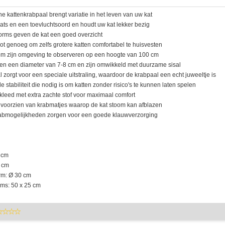
e kattenkrabpaal brengt variatie in het leven van uw kat
aats en een toevluchtsoord en houdt uw kat lekker bezig
tforms geven de kat een goed overzicht
oot genoeg om zelfs grotere katten comfortabel te huisvesten
at om zijn omgeving te observeren op een hoogte van 100 cm
ben een diameter van 7-8 cm en zijn omwikkeld met duurzame sisal
l zorgt voor een speciale uitstraling, waardoor de krabpaal een echt juweeltje is
e stabiliteit die nodig is om katten zonder risico's te kunnen laten spelen
bekleed met extra zachte stof voor maximaal comfort
jn voorzien van krabmatjes waarop de kat stoom kan afblazen
krabmogelijkheden zorgen voor een goede klauwverzorging
8 cm
7 cm
orm: Ø 30 cm
rms: 50 x 25 cm