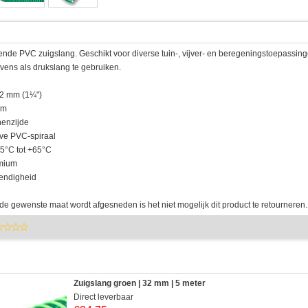
nde PVC zuigslang. Geschikt voor diverse tuin-, vijver- en beregeningstoepassing
evens als drukslang te gebruiken.
32 mm (1¼")
mm
nenzijde
eve PVC-spiraal
-5°C tot +65°C
dmium
tendigheid
e gewenste maat wordt afgesneden is het niet mogelijk dit product te retourneren.
Zuigslang groen | 32 mm | 5 meter
Direct leverbaar