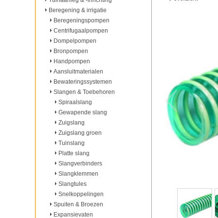
Tuinaanleg & -inrichting
Beregening & irrigatie
Beregeningspompen
Centrifugaalpompen
Dompelpompen
Bronpompen
Handpompen
Aansluitmaterialen
Bewateringssystemen
Slangen & Toebehoren
Spiraalslang
Gewapende slang
Zuigslang
Zuigslang groen
Tuinslang
Platte slang
Slangverbinders
Slangklemmen
Slangtules
Snelkoppelingen
Spuiten & Broezen
Expansievaten