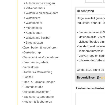
Automatische afslagen
Vatverwarmers
Beschrijving
Waterniveau schakelaars
Waterfilters
Hoge kwaliteit gewape
Watermeters
industrieel gebruik. T
Manometers
- Binnendiameter: Ø 
Kogelkranen
- Materiaaldikte: 2,5 
Waterslang flexibel
- Licht geribbelde bin
Stroomboxen
- Versterkt met massi
Zwembaden & toebehoren
- Temperatuurbereik: 
Gereedschap
- Vrij van lood en ca
Tuinmachines & toebehoren
- Uitstekende UV-bes
Beschermingskledij
Ventilatoren
Omdat deze slang op d
Kachels & Verwarming
Sanitair
Beoordelingen (
0
)
Trap- & Balkonleuningen
Raamdecoratie
Aanbevolen artikelen:
Schuifdeursystemen
Badkamer & toebehoren
Keuken & Toebehoren