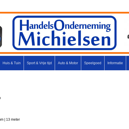
Huis & Tuin
Sport & Vrije tijd
Auto & Motor
Speelgoed
Informatie
n
mm | 13 meter