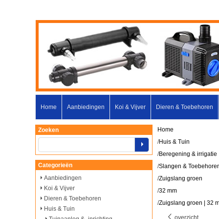
Home
Aanbiedingen
Koi & Vijver
Dieren & Toebehoren
Home
Zoeken
/
Huis & Tuin
/
Beregening & irrigatie
Categorieën
/
Slangen & Toebehore
Aanbiedingen
/
Zuigslang groen
Koi & Vijver
/
32 mm
Dieren & Toebehoren
/
Zuigslang groen | 32 
Huis & Tuin
overzicht