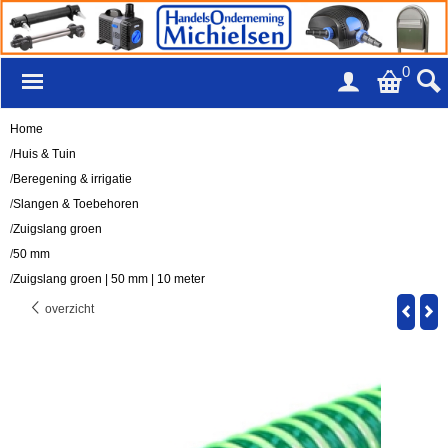
0
Home
/
Huis & Tuin
/
Beregening & irrigatie
/
Slangen & Toebehoren
/
Zuigslang groen
/
50 mm
/
Zuigslang groen | 50 mm | 10 meter
overzicht