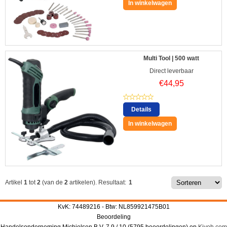
In winkelwagen
Multi Tool | 500 watt
Direct leverbaar
€
44,95
Details
In winkelwagen
Artikel
1
tot
2
(van de
2
artikelen).
Resultaat:
1
KvK: 74489216 - Btw: NL859921475B01
Beoordeling
Handelsonderneming Michielsen B.V.
7.9
/
10
(
5795
beoordelingen) op
Kiyoh.com