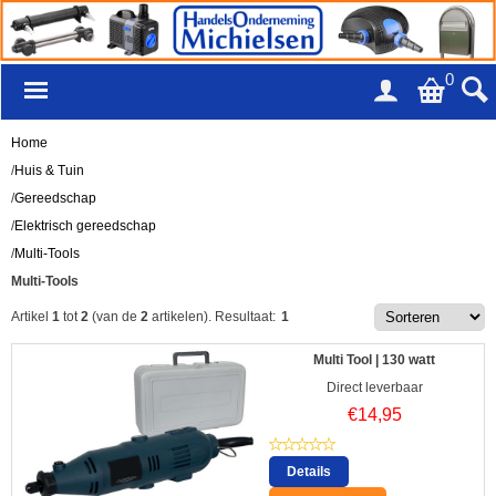
0
Home
/
Huis & Tuin
/
Gereedschap
/
Elektrisch gereedschap
/
Multi-Tools
Multi-Tools
Artikel
1
tot
2
(van de
2
artikelen).
Resultaat:
1
Multi Tool | 130 watt
Direct leverbaar
€
14,95
Details