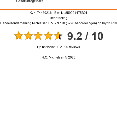
Gasdrukregelaars
KvK: 74489216 - Btw: NL859921475B01
Beoordeling
Handelsonderneming Michielsen B.V.
7.9
/
10
(
5796
beoordelingen) op
Kiyoh.com
Op basis van +12.000 reviews
H.O. Michielsen © 2026