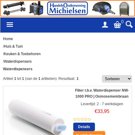
0
Home
/
Huis & Tuin
/
Keuken & Toebehoren
/
Waterdispensers
Waterdispensers
Artikel
1
tot
1
(van de
1
artikelen).
Resultaat:
1
Filter t.b.v. Waterdispenser NW-
1000 PRO | Osmosemembraan
Levertijd: 2 - 7 werkdagen
€
33,95
Details