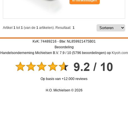
In winkelwagen
Artikel
1
tot
1
(van de
1
artikelen).
Resultaat:
1
KvK: 74489216 - Btw: NL859921475B01
Beoordeling
Handelsonderneming Michielsen B.V.
7.9
/
10
(
5796
beoordelingen) op
Kiyoh.com
Op basis van +12.000 reviews
H.O. Michielsen © 2026