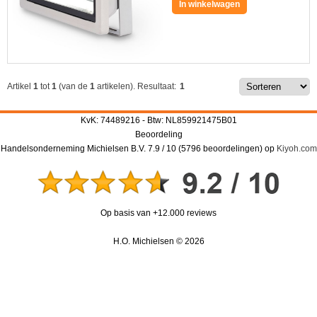
In winkelwagen
Artikel
1
tot
1
(van de
1
artikelen).
Resultaat:
1
KvK: 74489216 - Btw: NL859921475B01
Beoordeling
Handelsonderneming Michielsen B.V.
7.9
/
10
(
5796
beoordelingen) op
Kiyoh.com
Op basis van +12.000 reviews
H.O. Michielsen © 2026