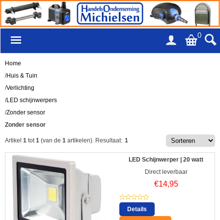
0
Home
/
Huis & Tuin
/
Verlichting
/
LED schijnwerpers
/
Zonder sensor
Zonder sensor
Artikel
1
tot
1
(van de
1
artikelen).
Resultaat:
1
LED Schijnwerper | 20 watt
Direct leverbaar
€
14,95
Details