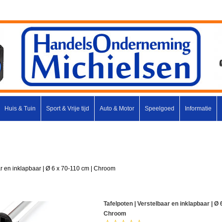
Huis & Tuin
Sport & Vrije tijd
Auto & Motor
Speelgoed
Informatie
ar en inklapbaar | Ø 6 x 70-110 cm | Chroom
Tafelpoten | Verstelbaar en inklapbaar | Ø 
Chroom