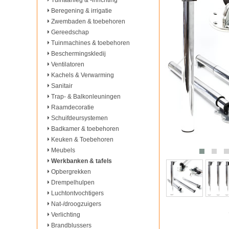
Tuinaanleg & -inrichting
Beregening & irrigatie
Zwembaden & toebehoren
Gereedschap
Tuinmachines & toebehoren
Beschermingskledij
Ventilatoren
Kachels & Verwarming
Sanitair
Trap- & Balkonleuningen
Raamdecoratie
Schuifdeursystemen
Badkamer & toebehoren
Keuken & Toebehoren
Meubels
Werkbanken & tafels
Opbergrekken
Drempelhulpen
Luchtontvochtigers
Nat-/droogzuigers
Verlichting
Brandblussers