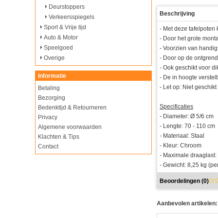
Deurstoppers
Beschrijving
Verkeersspiegels
Sport & Vrije tijd
- Met deze tafelpoten
Auto & Motor
- Door het grote montag
Speelgoed
- Voorzien van hand
- Door op de ontgrend
Overige
- Ook geschikt voor di
Informatie
- De in hoogte verste
- Let op: Niet geschikt
Betaling
Bezorging
Specificaties
Bedenktijd & Retourneren
- Diameter: Ø 5/6 cm
Privacy
- Lengte: 70 - 110 cm
Algemene voorwaarden
- Materiaal: Staal
Klachten & Tips
- Kleur: Chroom
Contact
- Maximale draaglast: 
- Gewicht: 8,25 kg (pe
Beoordelingen (
0
)
Aanbevolen artikelen: