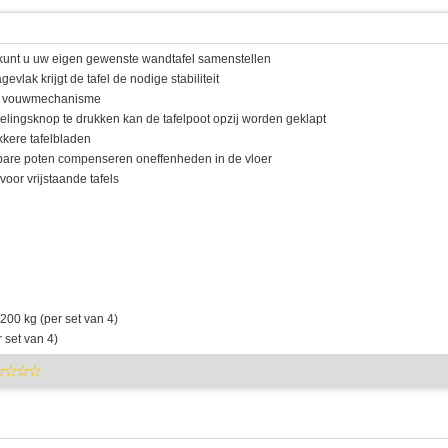
 kunt u uw eigen gewenste wandtafel samenstellen
evlak krijgt de tafel de nodige stabiliteit
ig vouwmechanisme
elingsknop te drukken kan de tafelpoot opzij worden geklapt
kkere tafelbladen
lbare poten compenseren oneffenheden in de vloer
 voor vrijstaande tafels
200 kg (per set van 4)
r set van 4)