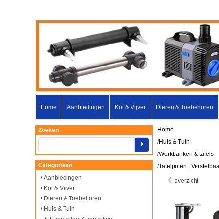
Home
Aanbiedingen
Koi & Vijver
Dieren & Toebehoren
Home
Zoeken
/
Huis & Tuin
/
Werkbanken & tafels
Categorieën
/
Tafelpoten | Verstelba
Aanbiedingen
overzicht
Koi & Vijver
Dieren & Toebehoren
Huis & Tuin