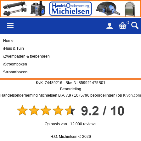
0
Home
/
Huis & Tuin
/
Zwembaden & toebehoren
/
Stroomboxen
Stroomboxen
KvK: 74489216 - Btw: NL859921475B01
Beoordeling
Handelsonderneming Michielsen B.V.
7.9
/
10
(
5796
beoordelingen) op
Kiyoh.com
Op basis van +12.000 reviews
H.O. Michielsen © 2026