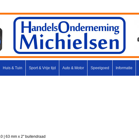
Huis & Tuin
Sport & Vrije tijd
Auto & Motor
Speelgoed
Informatie
10 | 63 mm x 2" buitendraad