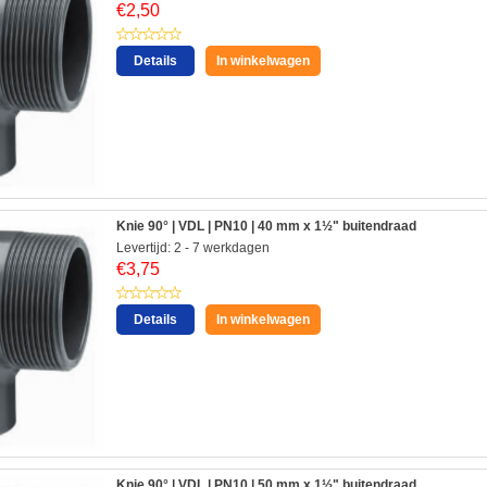
€
2,50
Details
In winkelwagen
Knie 90° | VDL | PN10 | 40 mm x 1½" buitendraad
Levertijd: 2 - 7 werkdagen
€
3,75
Details
In winkelwagen
Knie 90° | VDL | PN10 | 50 mm x 1½" buitendraad