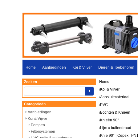
Home
Aanbiedingen
Koi & Vijver
Dieren & Toebehoren
Home
Zoeken
/
Koi & Vijver
/
Aansluitmateriaal
Categorieën
/
PVC
Aanbiedingen
/
Bochten & Knieën
Koi & Vijver
/
Knieën 90°
Pompen
/
Lijm x buitendraad
Filtersystemen
/
Knie 90° | Cepex | PN