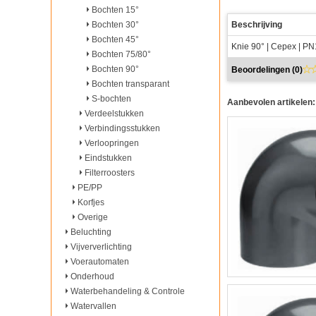
Bochten 15°
Bochten 30°
Beschrijving
Bochten 45°
Knie 90° | Cepex | PN
Bochten 75/80°
Bochten 90°
Beoordelingen (
0
)
Bochten transparant
S-bochten
Aanbevolen artikelen:
Verdeelstukken
Verbindingsstukken
Verloopringen
Eindstukken
Filterroosters
PE/PP
Korfjes
Overige
Beluchting
Vijververlichting
Voerautomaten
Onderhoud
Waterbehandeling & Controle
Watervallen