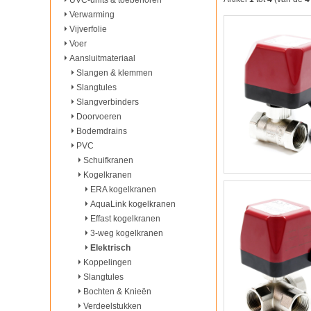
UVC-units & toebehoren
Verwarming
Vijverfolie
Voer
Aansluitmateriaal
Slangen & klemmen
Slangtules
Slangverbinders
Doorvoeren
Bodemdrains
PVC
Schuifkranen
Kogelkranen
ERA kogelkranen
AquaLink kogelkranen
Effast kogelkranen
3-weg kogelkranen
Elektrisch
Koppelingen
Slangtules
Bochten & Knieën
Verdeelstukken