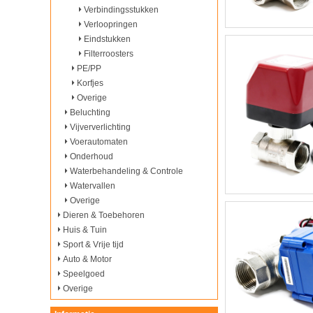
Verbindingsstukken
Verloopringen
Eindstukken
Filterroosters
PE/PP
Korfjes
Overige
Beluchting
Vijververlichting
Voerautomaten
Onderhoud
Waterbehandeling & Controle
Watervallen
Overige
Dieren & Toebehoren
Huis & Tuin
Sport & Vrije tijd
Auto & Motor
Speelgoed
Overige