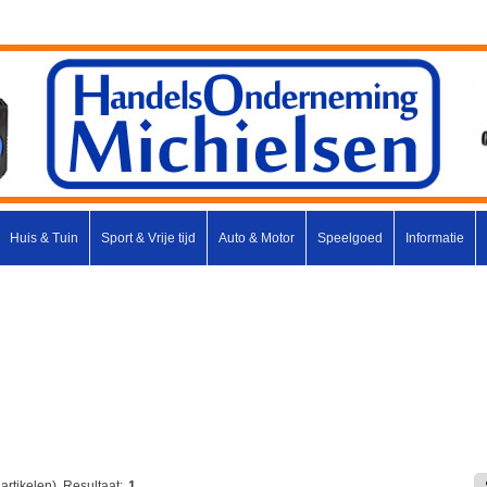
Huis & Tuin
Sport & Vrije tijd
Auto & Motor
Speelgoed
Informatie
artikelen).
Resultaat:
1