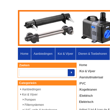
Home
Aanbiedingen
Koi & Vijver
Dieren & Toebehoren
Home
Zoeken
/
Koi & Vijver
/
Aansluitmateriaal
Categorieën
/
PVC
Aanbiedingen
/
Kogelkranen
Koi & Vijver
/
Elektrisch
Pompen
Elektrisch
Filtersystemen
Artikel
1
tot
4
(van de
4