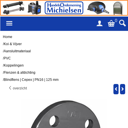
0
Home
/
Koi & Vijver
/
Aansluitmateriaal
/
PVC
/
Koppelingen
/
Flenzen & afdichting
/
Blindflens | Cepex | PN16 | 125 mm
overzicht