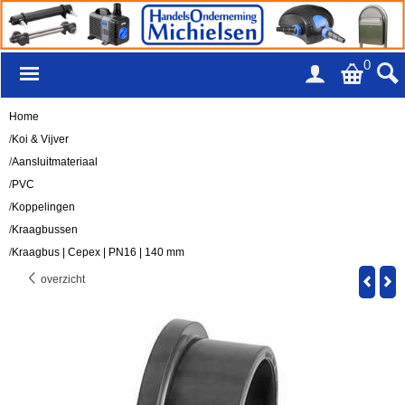
0
Home
/
Koi & Vijver
/
Aansluitmateriaal
/
PVC
/
Koppelingen
/
Kraagbussen
/
Kraagbus | Cepex | PN16 | 140 mm
overzicht