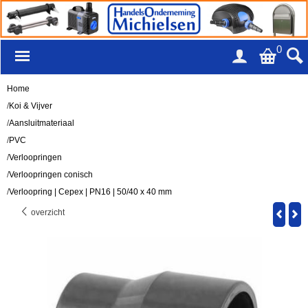
0
Home
/
Koi & Vijver
/
Aansluitmateriaal
/
PVC
/
Verloopringen
/
Verloopringen conisch
/
Verloopring | Cepex | PN16 | 50/40 x 40 mm
overzicht