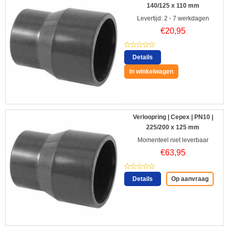
140/125 x 110 mm
Levertijd: 2 - 7 werkdagen
€
20,95
Details
In winkelwagen
Verloopring | Cepex | PN10 |
225/200 x 125 mm
Momenteel niet leverbaar
€
63,95
Details
Op aanvraag