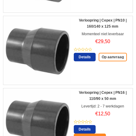
Verloopring | Cepex | PN10 |
160/140 x 125 mm
Momenteel niet leverbaar
€
29,50
Details
Op aanvraag
Verloopring | Cepex | PN16 |
110/90 x 50 mm
Levertijd: 2 - 7 werkdagen
€
12,50
Details