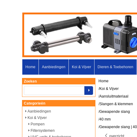
Home
Aanbiedingen
Koi & Vijver
Dieren & Toebehoren
Home
Zoeken
/
Koi & Vijver
/
Aansluitmateriaal
Categorieën
/
Slangen & klemmen
Aanbiedingen
/
Gewapende slang
Koi & Vijver
/
40 mm
Pompen
/
Gewapende slang | 40
Filtersystemen
overzicht