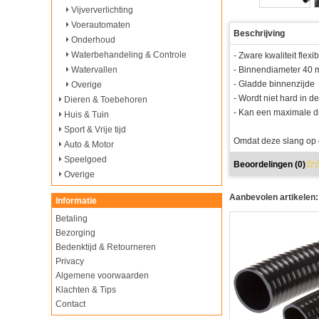
Vijververlichting
Voerautomaten
Beschrijving
Onderhoud
Waterbehandeling & Controle
- Zware kwaliteit fle
Watervallen
- Binnendiameter 40
- Gladde binnenzijde
Overige
- Wordt niet hard in de
Dieren & Toebehoren
- Kan een maximale dr
Huis & Tuin
Sport & Vrije tijd
Omdat deze slang op d
Auto & Motor
Speelgoed
Beoordelingen (
0
)
Overige
Aanbevolen artikelen:
Informatie
Betaling
Bezorging
Bedenktijd & Retourneren
Privacy
Algemene voorwaarden
Klachten & Tips
Contact