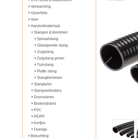
UVC-units & toebehoren
Verwarming
Vijverfolie
Voer
Aansluitmateriaal
Slangen & klemmen
Spiraalslang
Gewapende slang
Zuigslang
Zuigslang groen
Tuinslang
Platte slang
Slangklemmen
Slangtules
Slangverbinders
Doorvoeren
Bodemdrains
PVC
PE/PP
Korfjes
Overige
Beluchting