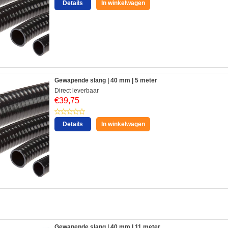
Details
In winkelwagen
Gewapende slang | 40 mm | 5 meter
Direct leverbaar
€
39,75
Details
In winkelwagen
:
Gewapende slang | 40 mm | 11 meter