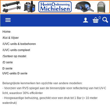
0
Home
/
Koi & Vijver
/
UVC-units & toebehoren
/
UVC-units compleet
/
Sorteer op model
/
D serie
D serie
UVC-units D serie
Belangrijkste kenmerken ten opzichte van andere modellen:
- Voorzien van RVS spiegel aan de binnenzijde voor reflectering van het UV-C
licht, waardoor 30% efficiënter
- Hoogwaardige behuizing, geschikt voor een druk tot 1 Bar (= 10 meter
waterdruk)