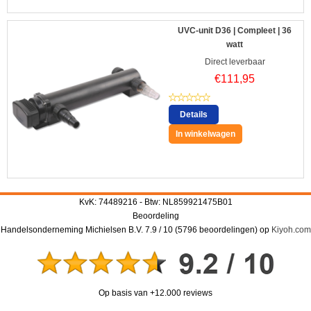
UVC-unit D36 | Compleet | 36
watt
Direct leverbaar
€
111,95
Details
In winkelwagen
KvK: 74489216 - Btw: NL859921475B01
Beoordeling
Handelsonderneming Michielsen B.V.
7.9
/
10
(
5796
beoordelingen) op
Kiyoh.com
Op basis van +12.000 reviews