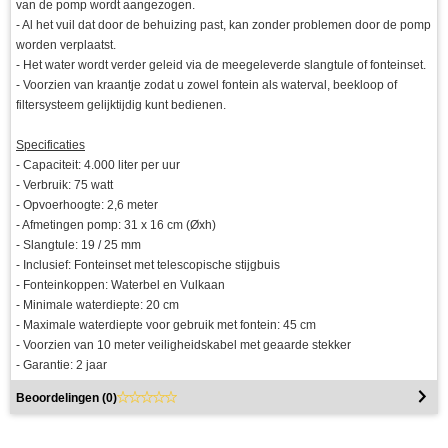
van de pomp wordt aangezogen.
- Al het vuil dat door de behuizing past, kan zonder problemen door de pomp
worden verplaatst.
- Het water wordt verder geleid via de meegeleverde slangtule of fonteinset.
- Voorzien van kraantje zodat u zowel fontein als waterval, beekloop of
filtersysteem gelijktijdig kunt bedienen.
Specificaties
- Capaciteit: 4.000 liter per uur
- Verbruik: 75 watt
- Opvoerhoogte: 2,6 meter
- Afmetingen pomp: 31 x 16 cm (Øxh)
- Slangtule: 19 / 25 mm
- Inclusief: Fonteinset met telescopische stijgbuis
- Fonteinkoppen: Waterbel en Vulkaan
- Minimale waterdiepte: 20 cm
- Maximale waterdiepte voor gebruik met fontein: 45 cm
- Voorzien van 10 meter veiligheidskabel met geaarde stekker
- Garantie: 2 jaar
Beoordelingen (
0
)