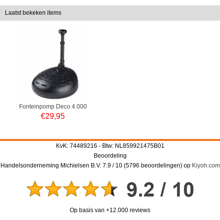
Laatst bekeken items
Fonteinpomp Deco 4.000
€
29,95
KvK: 74489216 - Btw: NL859921475B01
Beoordeling
Handelsonderneming Michielsen B.V.
7.9
/
10
(
5796
beoordelingen) op
Kiyoh.com
Op basis van +12.000 reviews