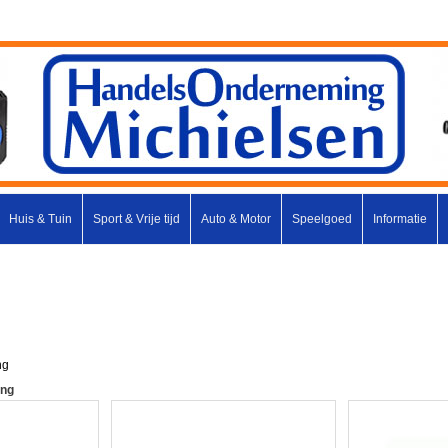
Huis & Tuin
Sport & Vrije tijd
Auto & Motor
Speelgoed
Informatie
ng
ing