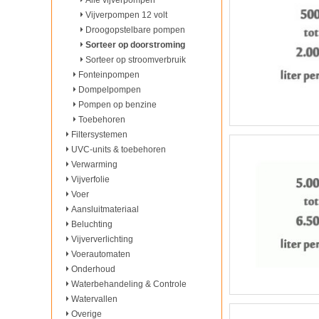
Alle vijverpompen
Vijverpompen 12 volt
Droogopstelbare pompen
Sorteer op doorstroming
Sorteer op stroomverbruik
Fonteinpompen
Dompelpompen
Pompen op benzine
Toebehoren
Filtersystemen
UVC-units & toebehoren
Verwarming
Vijverfolie
Voer
Aansluitmateriaal
Beluchting
Vijververlichting
Voerautomaten
Onderhoud
Waterbehandeling & Controle
Watervallen
Overige