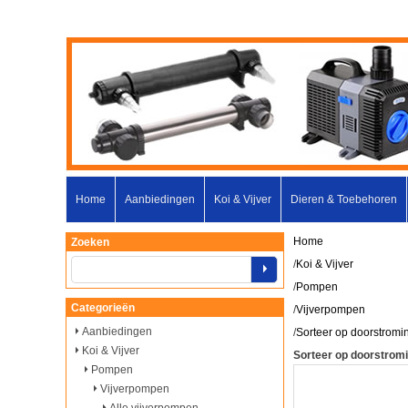
Home
Aanbiedingen
Koi & Vijver
Dieren & Toebehoren
Home
Zoeken
/
Koi & Vijver
/
Pompen
Categorieën
/
Vijverpompen
Aanbiedingen
/
Sorteer op doorstromi
Koi & Vijver
Sorteer op doorstrom
Pompen
Vijverpompen