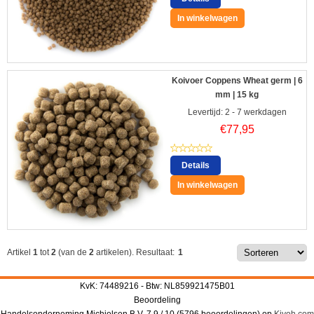
In winkelwagen
Koivoer Coppens Wheat germ | 6
mm | 15 kg
Levertijd: 2 - 7 werkdagen
€
77,95
Details
In winkelwagen
Artikel
1
tot
2
(van de
2
artikelen).
Resultaat:
1
KvK: 74489216 - Btw: NL859921475B01
Beoordeling
Handelsonderneming Michielsen B.V.
7.9
/
10
(
5796
beoordelingen) op
Kiyoh.com