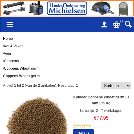
0
Home
/
Koi & Vijver
/
Voer
/
Coppens
/
Coppens Wheat germ
Coppens Wheat germ
Artikel
1
tot
2
(van de
2
artikelen).
Resultaat:
1
Koivoer Coppens Wheat germ | 3
mm | 15 kg
Levertijd: 2 - 7 werkdagen
€
77,95
Details