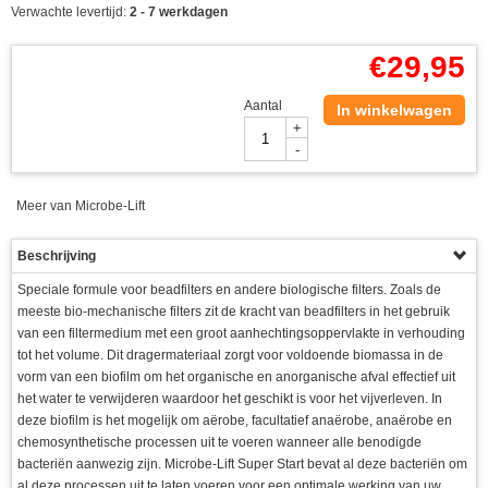
Verwachte levertijd:
2 - 7 werkdagen
€
29,95
Aantal
In winkelwagen
+
-
Meer van Microbe-Lift
Beschrijving
Speciale formule voor beadfilters en andere biologische filters. Zoals de
meeste bio-mechanische filters zit de kracht van beadfilters in het gebruik
van een filtermedium met een groot aanhechtingsoppervlakte in verhouding
tot het volume. Dit dragermateriaal zorgt voor voldoende biomassa in de
vorm van een biofilm om het organische en anorganische afval effectief uit
het water te verwijderen waardoor het geschikt is voor het vijverleven. In
deze biofilm is het mogelijk om aërobe, facultatief anaërobe, anaërobe en
chemosynthetische processen uit te voeren wanneer alle benodigde
bacteriën aanwezig zijn. Microbe-Lift Super Start bevat al deze bacteriën om
al deze processen uit te laten voeren voor een optimale werking van uw