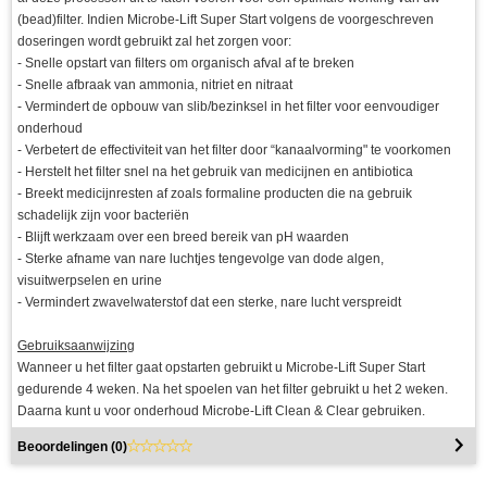
(bead)filter. Indien Microbe-Lift Super Start volgens de voorgeschreven
doseringen wordt gebruikt zal het zorgen voor:
- Snelle opstart van filters om organisch afval af te breken
- Snelle afbraak van ammonia, nitriet en nitraat
- Vermindert de opbouw van slib/bezinksel in het filter voor eenvoudiger
onderhoud
- Verbetert de effectiviteit van het filter door “kanaalvorming" te voorkomen
- Herstelt het filter snel na het gebruik van medicijnen en antibiotica
- Breekt medicijnresten af zoals formaline producten die na gebruik
schadelijk zijn voor bacteriën
- Blijft werkzaam over een breed bereik van pH waarden
- Sterke afname van nare luchtjes tengevolge van dode algen,
visuitwerpselen en urine
- Vermindert zwavelwaterstof dat een sterke, nare lucht verspreidt
Gebruiksaanwijzing
Wanneer u het filter gaat opstarten gebruikt u Microbe-Lift Super Start
gedurende 4 weken. Na het spoelen van het filter gebruikt u het 2 weken.
Daarna kunt u voor onderhoud Microbe-Lift Clean & Clear gebruiken.
Beoordelingen (
0
)