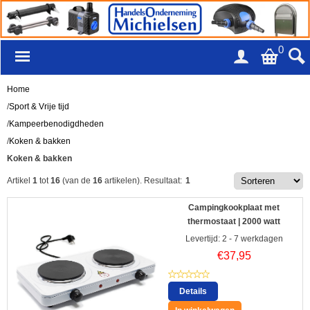
0
Home
/
Sport & Vrije tijd
/
Kampeerbenodigdheden
/
Koken & bakken
Koken & bakken
Artikel
1
tot
16
(van de
16
artikelen).
Resultaat:
1
Campingkookplaat met
thermostaat | 2000 watt
Levertijd: 2 - 7 werkdagen
€
37,95
Details