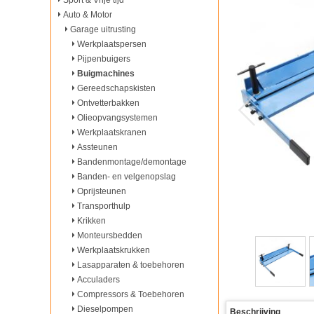
Sport & Vrije tijd
Auto & Motor
Garage uitrusting
Werkplaatspersen
Pijpenbuigers
Buigmachines
Gereedschapskisten
Ontvetterbakken
Olieopvangsystemen
Werkplaatskranen
Assteunen
Bandenmontage/demontage
Banden- en velgenopslag
Oprijsteunen
Transporthulp
Krikken
Monteursbedden
Werkplaatskrukken
Lasapparaten & toebehoren
Acculaders
Compressors & Toebehoren
Dieselpompen
Beschrijving