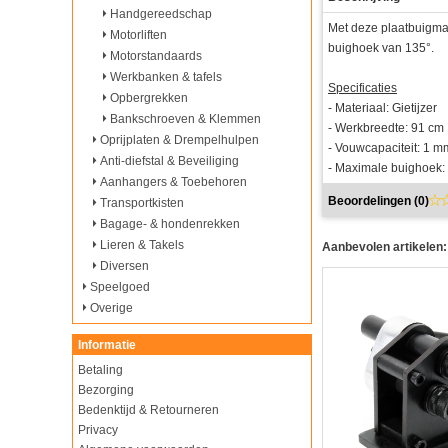
Handgereedschap
Met deze plaatbuigma
Motorliften
buighoek van 135°.
Motorstandaards
Werkbanken & tafels
Specificaties
Opbergrekken
- Materiaal: Gietijzer
Bankschroeven & Klemmen
- Werkbreedte: 91 cm
Oprijplaten & Drempelhulpen
- Vouwcapaciteit: 1 m
Anti-diefstal & Beveiliging
- Maximale buighoek:
Aanhangers & Toebehoren
Beoordelingen (
0
)
Transportkisten
Bagage- & hondenrekken
Lieren & Takels
Aanbevolen artikelen:
Diversen
Speelgoed
Overige
Informatie
Betaling
Bezorging
Bedenktijd & Retourneren
Privacy