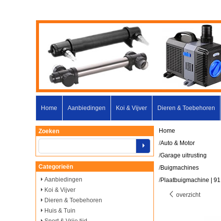
Home
Aanbiedingen
Koi & Vijver
Dieren & Toebehoren
Home
Zoeken
/
Auto & Motor
/
Garage uitrusting
Categorieën
/
Buigmachines
Aanbiedingen
/
Plaatbuigmachine | 9
Koi & Vijver
overzicht
Dieren & Toebehoren
Huis & Tuin