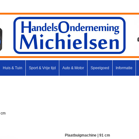
Huis & Tuin
Sport & Vrije tijd
Auto & Motor
Speelgoed
Informatie
1 cm
Plaatbuigmachine | 91 cm