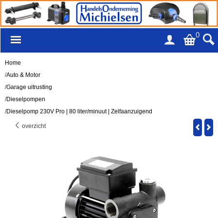
0
Home
/
Auto & Motor
/
Garage uitrusting
/
Dieselpompen
/
Dieselpomp 230V Pro | 80 liter/minuut | Zelfaanzuigend
overzicht