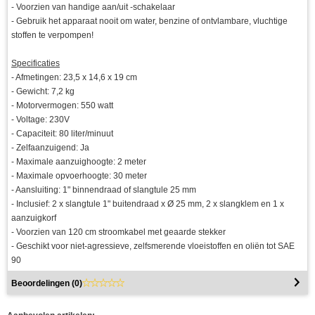
- Voorzien van handige aan/uit -schakelaar
- Gebruik het apparaat nooit om water, benzine of ontvlambare, vluchtige
stoffen te verpompen!
Specificaties
- Afmetingen: 23,5 x 14,6 x 19 cm
- Gewicht: 7,2 kg
- Motorvermogen: 550 watt
- Voltage: 230V
- Capaciteit: 80 liter/minuut
- Zelfaanzuigend: Ja
- Maximale aanzuighoogte: 2 meter
- Maximale opvoerhoogte: 30 meter
- Aansluiting: 1" binnendraad of slangtule 25 mm
- Inclusief: 2 x slangtule 1" buitendraad x Ø 25 mm, 2 x slangklem en 1 x
aanzuigkorf
- Voorzien van 120 cm stroomkabel met geaarde stekker
- Geschikt voor niet-agressieve, zelfsmerende vloeistoffen en oliën tot SAE
90
Beoordelingen (
0
)