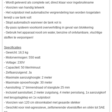
- Wordt geleverd als complete set, direct klaar voor ingebruikname
- Voorzien van handig telwerk
- Het vulpistool met automatische vergrendeling kan worden losgelaten
terwijl u uw tank vult
- Stopt automatisch wanneer de tank vol is
- By-pass systeem voorkomt oververhitting in geval van blokkering
- Gebruik het apparaat nooit om water, benzine of ontvlambare, vluchtige
stoffen te verpompen!
Specificaties
- Gewicht: 16,5 kg
- Motorvermogen: 550 watt
- Voltage: 230V
- Capaciteit: 50 liter/minuut
- Zelfaanzuigend: Ja
- Maximale aanzuighoogte: 2 meter
- Maximale opvoerhoogte: 30 meter
- Aansluiting: 1" binnendraad of slangtule 25 mm
- Inclusief aansluitset, 2 meter zuigslang, 4 meter persslang, 1x aanzuigkorf
met terugslagklep en 1x vulpistool
- Voorzien van 120 cm stroomkabel met geaarde stekker
- Geschikt voor niet-agressieve, zelfsmerende vloeistoffen en oliën tot SAE