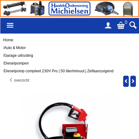
0
Home
/
Auto & Motor
/
Garage uitrusting
/
Dieselpompen
/
Dieselpomp compleet 230V Pro | 50 liter/minuut | Zelfaanzuigend
overzicht