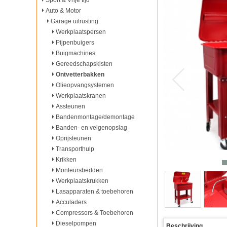
Sport & Vrije tijd
Auto & Motor
Garage uitrusting
Werkplaatspersen
Pijpenbuigers
Buigmachines
Gereedschapskisten
Ontvetterbakken
Olieopvangsystemen
Werkplaatskranen
Assteunen
Bandenmontage/demontage
Banden- en velgenopslag
Oprijsteunen
Transporthulp
Krikken
Monteursbedden
Werkplaatskrukken
Lasapparaten & toebehoren
Acculaders
Compressors & Toebehoren
Dieselpompen
Beschrijving