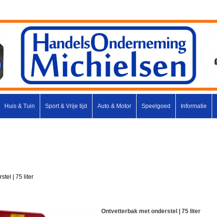
Huis & Tuin
Sport & Vrije tijd
Auto & Motor
Speelgoed
Informatie
tel | 75 liter
Ontvetterbak met onderstel | 75 liter