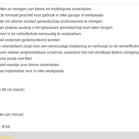
etten en reinigen van kleine tot middelgrote onderdelen
e formaat geschikt voor gebruik in elke garage of werkplaats
mte om allerlei soorten gereedschap professioneel te reinigen
 van plateau waarop u het gewassen gereedschap kunt laten drogen
elen is de ontvetterbak eenvoudig te verplaatsen
 het onderstel gedemonteerd worden
le vloeistofarm zorgt voor een eenvoudige bediening en verhoogt zo de werkefficiën
een stabiel vergrendelbaar scharnier, waardoor het niet dichtklapt tijdens reiniging
sche pomp met filter
usief mandje voor kleine onderdelen
ar hulpmiddel voor in elke werkplaats
x 90 cm (lxbxh)
iter per minuut
: IPX8