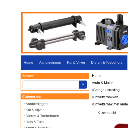
Home
Aanbiedingen
Koi & Vijver
Dieren & Toebehoren
Home
Zoeken
/
Auto & Motor
/
Garage uitrusting
Categorieën
/
Ontvetterbakken
Aanbiedingen
/
Ontvetterbak met onders
Koi & Vijver
overzicht
Dieren & Toebehoren
Huis & Tuin