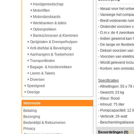
Handgereedschap
- Ideaal voor het ontv
Motorliften
- Vanwege het compact
Motorstandaards
- Biedt voldoende rui
Werkbanken & tafels
- Onderstel voorzien
Opbergrekken
- D.m.v. de 4 zwenkwi
Bankschroeven & Klemmen
- Indien gewenst kan
Oprijplaten & Drempelhulpen
- De lange en flexibe
Anti-diefstal & Beveiliging
- Deksel voorzien van 
Aanhangers & Toebehoren
- Voorzien van elektri
Transportkisten
- Wordt geleverd incl
Bagage- & hondenrekken
- Kortom: een onmisba
Lieren & Takels
Diversen
Specificaties
Speelgoed
- Afmetingen: 55 x 79 
Overige
- Gewicht: 23 kg
- Kleur: Rood
Informatie
- Inhoud: 75 liter
- Pompcapaciteit: 12 l
Betaling
- Verbruik: 26 watt
Bezorging
- Beschermingsklasse
Bedenktijd & Retourneren
Privacy
Beoordelingen (
0
)