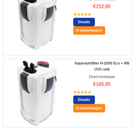
€
152,95
Details
In winkelwagen
Aquariumfilter H-2000 Eco + 9W
UVC-unit
Direct leverbaar
€
165,95
Details
In winkelwagen