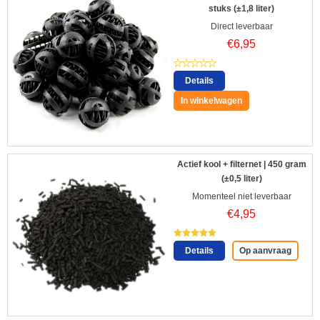
stuks (±1,8 liter)
Direct leverbaar
€
6,95
Details
In winkelwagen
Actief kool + filternet | 450 gram
(±0,5 liter)
Momenteel niet leverbaar
€
4,95
Details
Op aanvraag