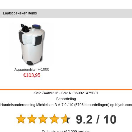
Laatst bekeken items
Aquariumfilter F-1000
€
103,95
KvK: 74489216 - Btw: NL859921475B01
Beoordeling
Handelsonderneming Michielsen B.V.
7.9
/
10
(
5796
beoordelingen) op
Kiyoh.com
Op basis van +12.000 reviews