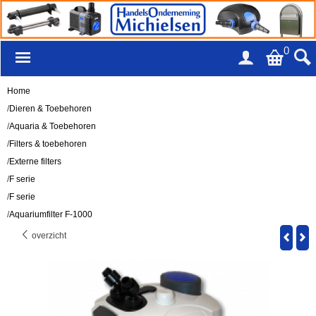
0
Home
/
Dieren & Toebehoren
/
Aquaria & Toebehoren
/
Filters & toebehoren
/
Externe filters
/
F serie
/
F serie
/
Aquariumfilter F-1000
overzicht