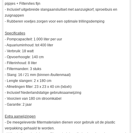
pijpjes + Filtervlies fijn
- Inclusief uitgebreide slangaansluitset met aanzuigkorf, sproeibuis en
zuignappen
- Rubberen voetjes zorgen voor een optimale trillingsdemping
Specificaties
- Pompcapaciteit: 1.000 liter per uur
- Aquariuminhoud: tot 400 liter
- Verbruik: 18 watt
- Opvoerhoogte: 140 cm
- Filterinhoud: 8 liter
- Filtermanden: 3 stuks
- Slang: 16 / 21 mm (binnen-/buitenmaat)
- Lengte slangen: 2 x 180 cm
- Afmetingen filter: 23 x 23 x 40 cm (lxbxh)
- Inclusief Nederlandstalige gebruiksaanwijzing
- Voorzien van 180 cm stroomkabel
- Garantie: 2 jaar
Extra aanwijzingen
- De meegeleverde filtermaterialen dienen voor gebruik uit de plastic
verpakking gehaald te worden.