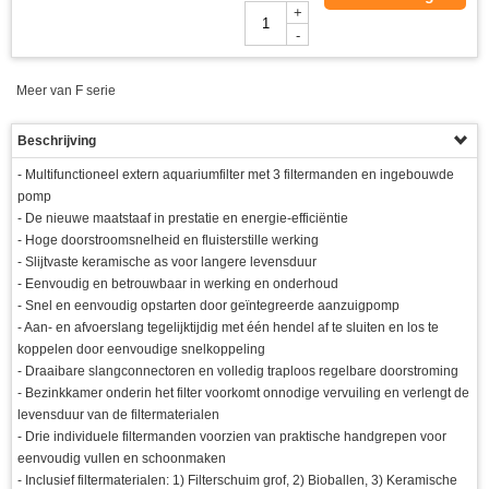
+
-
Meer van F serie
Beschrijving
- Multifunctioneel extern aquariumfilter met 3 filtermanden en ingebouwde
pomp
- De nieuwe maatstaaf in prestatie en energie-efficiëntie
- Hoge doorstroomsnelheid en fluisterstille werking
- Slijtvaste keramische as voor langere levensduur
- Eenvoudig en betrouwbaar in werking en onderhoud
- Snel en eenvoudig opstarten door geïntegreerde aanzuigpomp
- Aan- en afvoerslang tegelijktijdig met één hendel af te sluiten en los te
koppelen door eenvoudige snelkoppeling
- Draaibare slangconnectoren en volledig traploos regelbare doorstroming
- Bezinkkamer onderin het filter voorkomt onnodige vervuiling en verlengt de
levensduur van de filtermaterialen
- Drie individuele filtermanden voorzien van praktische handgrepen voor
eenvoudig vullen en schoonmaken
- Inclusief filtermaterialen: 1) Filterschuim grof, 2) Bioballen, 3) Keramische