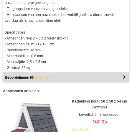
buizen en met pvc gecoat gaas
- Toegangsdeur voorzien van grendelslot
- Het plaatsen van een nachthok in het verblijf geeft uw dieren zowel
overdag als 's nachts een fijne plek
Specificaties
- Afmetingen ren: 2 x 3 x 2 meter (lxbxh)
- Afmetingen deur: 63 x 165 cm
- Buisdiameter: 32 mm
- Materiaaldikte: 0,8 mm
- Maaswijdte: 2,5 x 2,5 cm
- Gewicht: 35 kg
Beoordelingen (
0
)
Aanbevolen artikelen:
Kattenhuis hout | 50 x 50 x 54 cm
| Wit/Grijs
Levertijd: 2 - 7 werkdagen
€
60,95