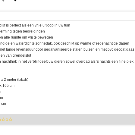
lijf is perfect als een vrije uitloop in uw tuin
cherming tegen bedreigingen
en alle ruimte om vrij te bewegen
tendige en waterdichte zonnedak, ook geschikt op warme of regenachtige dagen
e met lange levensduur door gegalvaniseerde stalen buizen en met pvc gecoat gaas
ien van grendelslot
 nachthok in het verblijf geeft uw dieren zowel overdag als 's nachts een fijne plek
3 x 2 meter (lxbxh)
 x 165 cm
m
mm
5 cm