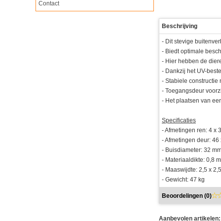
Contact
Beschrijving
- Dit stevige buitenverb
- Biedt optimale bes
- Hier hebben de dier
- Dankzij het UV-bes
- Stabiele constructi
- Toegangsdeur voorz
- Het plaatsen van een
Specificaties
- Afmetingen ren: 4 x 
- Afmetingen deur: 46
- Buisdiameter: 32 m
- Materiaaldikte: 0,8 
- Maaswijdte: 2,5 x 2,
- Gewicht: 47 kg
Beoordelingen (
0
)
Aanbevolen artikelen: