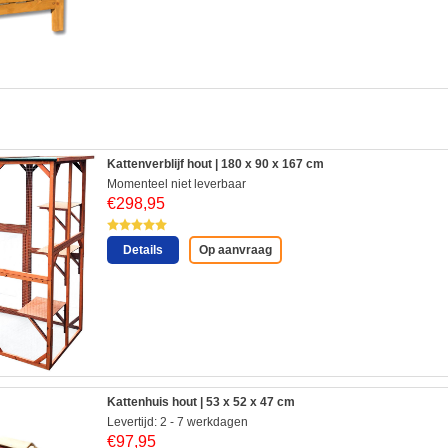
:
Kattenverblijf hout | 180 x 90 x 167 cm
Momenteel niet leverbaar
€
298,95
Details
Op aanvraag
Kattenhuis hout | 53 x 52 x 47 cm
Levertijd: 2 - 7 werkdagen
€
97,95