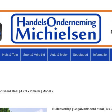
Huis & Tuin
Sport & Vrije tijd
Auto & Motor
Speelgoed
Informatie
aniseerd staal | 4 x 3 x 2 meter | Model 2
Buitenverblijf | Gegalvaniseerd staal | 4 x 