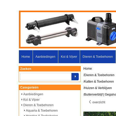
Home
Aanbiedingen
Koi & Vijver
Dieren & Toebehoren
Home
Zoeken
/
Dieren & Toebehoren
/
Katten & Toebehoren
Categorieën
/
Huizen & Verblijven
Aanbiedingen
/
Buitenverblijf | Gegalv
Koi & Vijver
overzicht
Dieren & Toebehoren
Aquaria & Toebehoren