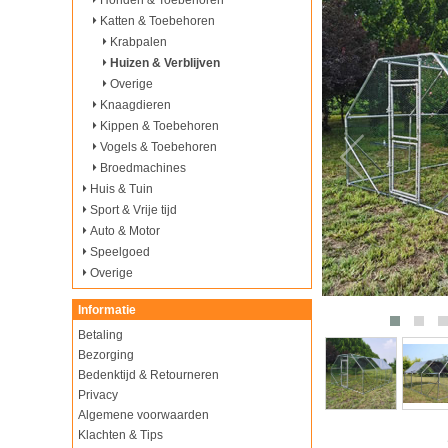
Honden & Toebehoren
Katten & Toebehoren
Krabpalen
Huizen & Verblijven
Overige
Knaagdieren
Kippen & Toebehoren
Vogels & Toebehoren
Broedmachines
Huis & Tuin
Sport & Vrije tijd
Auto & Motor
Speelgoed
Overige
Informatie
Betaling
Bezorging
Bedenktijd & Retourneren
Privacy
Algemene voorwaarden
Klachten & Tips