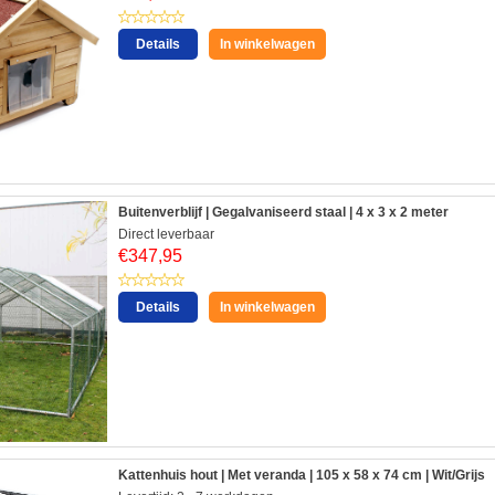
Details
In winkelwagen
Buitenverblijf | Gegalvaniseerd staal | 4 x 3 x 2 meter
Direct leverbaar
€
347,95
Details
In winkelwagen
Kattenhuis hout | Met veranda | 105 x 58 x 74 cm | Wit/Grijs