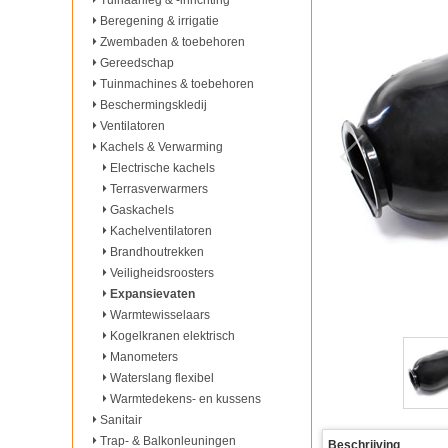
Tuinaanleg & -inrichting
Beregening & irrigatie
Zwembaden & toebehoren
Gereedschap
Tuinmachines & toebehoren
Beschermingskledij
Ventilatoren
Kachels & Verwarming
Electrische kachels
Terrasverwarmers
Gaskachels
Kachelventilatoren
Brandhoutrekken
Veiligheidsroosters
Expansievaten
Warmtewisselaars
Kogelkranen elektrisch
Manometers
Waterslang flexibel
Warmtedekens- en kussens
Sanitair
Trap- & Balkonleuningen
Beschrijving