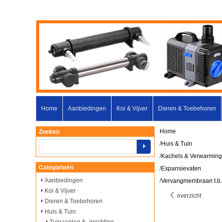
Home
Aanbiedingen
Koi & Vijver
Dieren & Toebehoren
Home
Zoeken
/
Huis & Tuin
/
Kachels & Verwarming
Categorieën
/
Expansievaten
Aanbiedingen
/
Vervangmembraan t.b.v.
Koi & Vijver
overzicht
Dieren & Toebehoren
Huis & Tuin