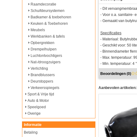
Raamdecoratie
- Dit vervangmembraa
Schuifdeursystemen
- Voor o.a. sanitair
Badkamer & toebehoren
- Gemaakt van butylru
Keuken & Toebehoren
Meubels
Specificaties
Werkbanken & tafels
- Materiaal: Butylrubb
Opbergrekken
- Geschikt voor: 50 l
Drempelhulpen
- Binnendiameter fle
Luchtontvochtigers
- Max. temperatuur: 9
Nat-/droogzuigers
- Min. temperatuur: 4 
Verlichting
Beoordelingen (
0
)
Brandblussers
Deurstoppers
Verkeersspiegels
Aanbevolen artikelen:
Sport & Vrije tijd
Auto & Motor
Speelgoed
Overige
Informatie
Betaling