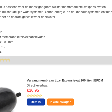
n is passend voor de meest gangbare 50 liter membraanketels/expansievaten
e- en huishoudelijke watersystemen, zonne-energie- en drukbehoudsystemen en tui
bber en daarom geschikt voor drinkwater.
er
iter membraanketels/expansievaten
ns: 100 mm
9 °C
°C
Vervangmembraan t.b.v. Expansievat 100 liter | EPDM
Direct leverbaar
€
36,95
Details
In winkelwagen