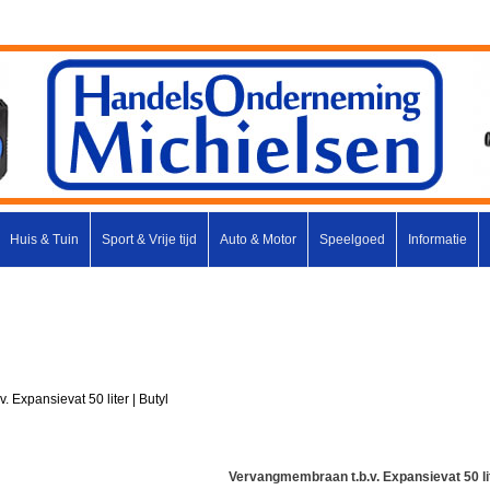
Huis & Tuin
Sport & Vrije tijd
Auto & Motor
Speelgoed
Informatie
 Expansievat 50 liter | Butyl
Vervangmembraan t.b.v. Expansievat 50 lit