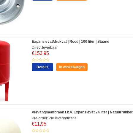
Expansievat/drukvat | Rood | 100 liter | Staand
Direct leverbaar
€
153,95
Details
In winkelwagen
Vervangmembraan t.b.v. Expansievat 24 liter | Natuurrubber
Pre-order: Zie leverindicatie
€
11,95