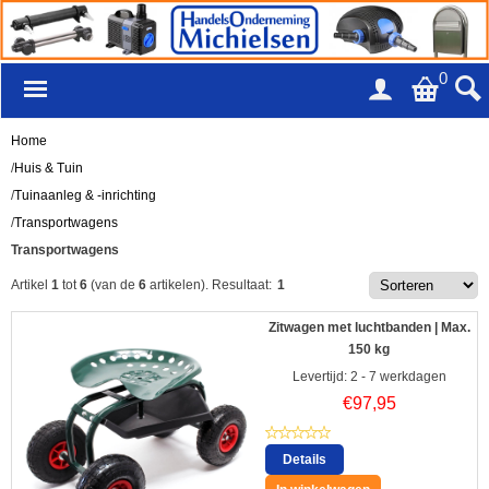
0
Home
/
Huis & Tuin
/
Tuinaanleg & -inrichting
/
Transportwagens
Transportwagens
Artikel
1
tot
6
(van de
6
artikelen).
Resultaat:
1
Zitwagen met luchtbanden | Max.
150 kg
Levertijd: 2 - 7 werkdagen
€
97,95
Details