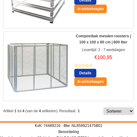
Details
In winkelwagen
Compostbak metalen roosters |
100 x 100 x 80 cm | 800 liter
Levertijd: 2 - 7 werkdagen
€
100,95
Details
In winkelwagen
Artikel
1
tot
4
(van de
4
artikelen).
Resultaat:
1
KvK: 74489216 - Btw: NL859921475B01
Beoordeling