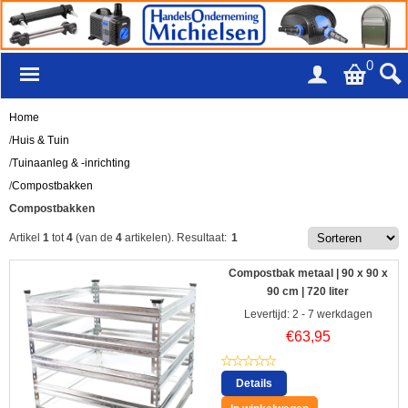
0
Home
/
Huis & Tuin
/
Tuinaanleg & -inrichting
/
Compostbakken
Compostbakken
Artikel
1
tot
4
(van de
4
artikelen).
Resultaat:
1
Compostbak metaal | 90 x 90 x
90 cm | 720 liter
Levertijd: 2 - 7 werkdagen
€
63,95
Details