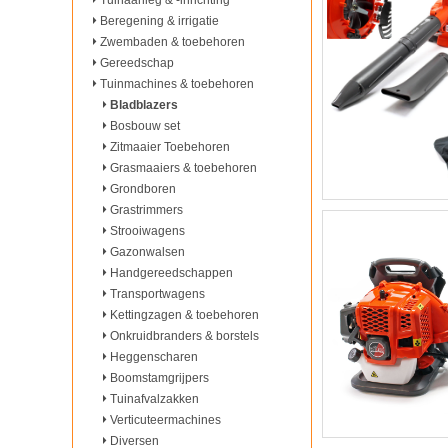
Tuinaanleg & -inrichting
Beregening & irrigatie
Zwembaden & toebehoren
Gereedschap
Tuinmachines & toebehoren
Bladblazers
Bosbouw set
Zitmaaier Toebehoren
Grasmaaiers & toebehoren
Grondboren
Grastrimmers
Strooiwagens
Gazonwalsen
Handgereedschappen
Transportwagens
Kettingzagen & toebehoren
Onkruidbranders & borstels
Heggenscharen
Boomstamgrijpers
Tuinafvalzakken
Verticuteermachines
Diversen