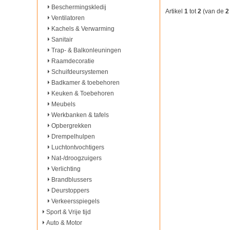
Beschermingskledij
Artikel
1
tot
2
(van de
2
Ventilatoren
Kachels & Verwarming
Sanitair
Trap- & Balkonleuningen
Raamdecoratie
Schuifdeursystemen
Badkamer & toebehoren
Keuken & Toebehoren
Meubels
Werkbanken & tafels
Opbergrekken
Drempelhulpen
Luchtontvochtigers
Nat-/droogzuigers
Verlichting
Brandblussers
Deurstoppers
Verkeersspiegels
Sport & Vrije tijd
Auto & Motor