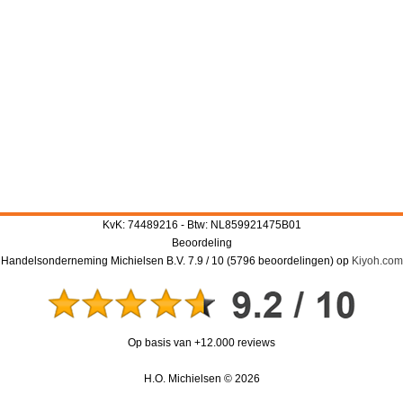
KvK: 74489216 - Btw: NL859921475B01
Beoordeling
Handelsonderneming Michielsen B.V.
7.9
/
10
(
5796
beoordelingen) op
Kiyoh.com
Op basis van +12.000 reviews
H.O. Michielsen © 2026