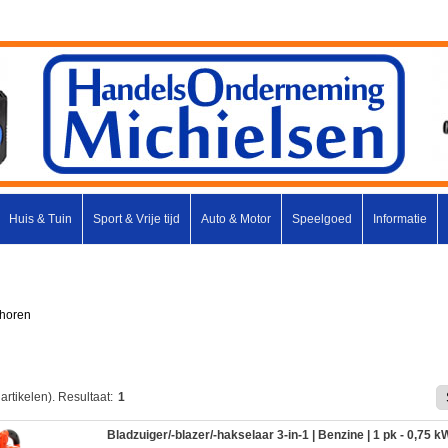
Huis & Tuin
Sport & Vrije tijd
Auto & Motor
Speelgoed
Informatie
ehoren
artikelen).
Resultaat:
1
Bladzuiger/-blazer/-hakselaar 3-in-1 | Benzine | 1 pk - 0,75 k