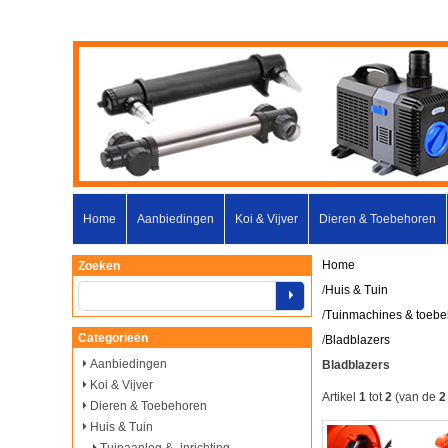
Home
Aanbiedingen
Koi & Vijver
Dieren & Toebehoren
Home
Zoeken
/
Huis & Tuin
/
Tuinmachines & toeb
Categorieën
/
Bladblazers
Aanbiedingen
Bladblazers
Koi & Vijver
Artikel
1
tot
2
(van de
2
Dieren & Toebehoren
Huis & Tuin