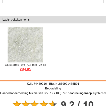
Laatst bekeken items
Glasparels | 0,6 - 0,8 mm | 25 kg
€
84,95
KvK: 74489216 - Btw: NL859921475B01
Beoordeling
Handelsonderneming Michielsen B.V.
7.9
/
10
(
5796
beoordelingen) op
Kiyoh.com