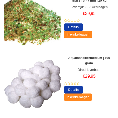
Glass | 3 - 7 mm | 25 kg
Levertijd: 2 - 7 werkdagen
€
39,95
Details
In winkelwagen
Aqualoon filtermedium | 700
gram
Direct leverbaar
€
29,95
Details
In winkelwagen