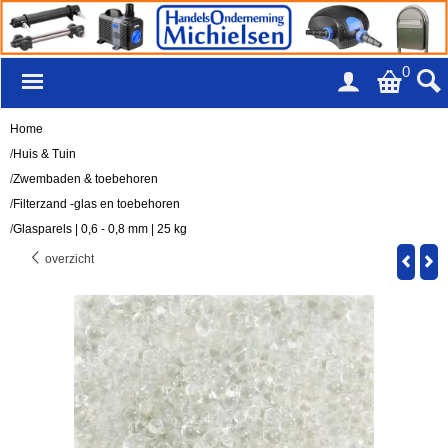
0
Home
/
Huis & Tuin
/
Zwembaden & toebehoren
/
Filterzand -glas en toebehoren
/
Glasparels | 0,6 - 0,8 mm | 25 kg
overzicht