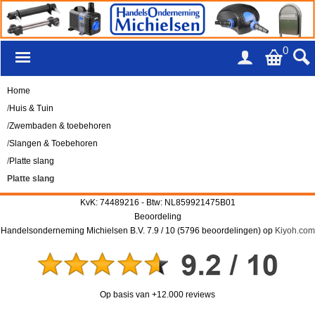
0
Home
/
Huis & Tuin
/
Zwembaden & toebehoren
/
Slangen & Toebehoren
/
Platte slang
Platte slang
KvK: 74489216 - Btw: NL859921475B01
Beoordeling
Handelsonderneming Michielsen B.V.
7.9
/
10
(
5796
beoordelingen) op
Kiyoh.com
Op basis van +12.000 reviews