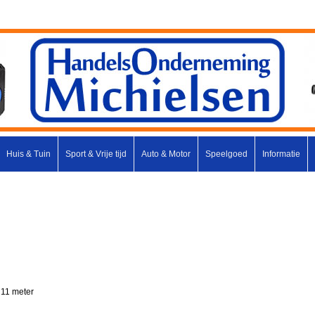
Huis & Tuin
Sport & Vrije tijd
Auto & Motor
Speelgoed
Informatie
 11 meter