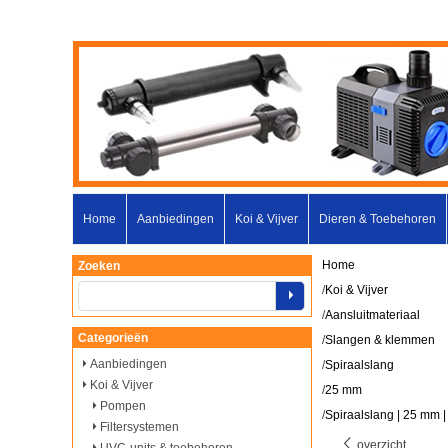
Home
Aanbiedingen
Koi & Vijver
Dieren & Toebehoren
Home
Zoeken
/
Koi & Vijver
/
Aansluitmateriaal
Categorieën
/
Slangen & klemmen
Aanbiedingen
/
Spiraalslang
Koi & Vijver
/
25 mm
Pompen
/
Spiraalslang | 25 mm |
Filtersystemen
overzicht