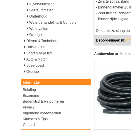
- Zwarte spiraalslang
Vijververlichting
- Binnendiameter 25
Voerautomaten
- Zeer flexibel zonder
Onderhoud
- Binnenzijde is glad
Waterbehandeling & Controle
Watervallen
Omdat deze slang op d
Overige
Beoordelingen (
0
)
Dieren & Toebehoren
Huis & Tuin
Sport & Vrije tijd
Aanbevolen artikelen:
Auto & Motor
Speelgoed
Overige
Informatie
Betaling
Bezorging
Bedenktijd & Retourneren
Privacy
Algemene voorwaarden
Klachten & Tips
Contact