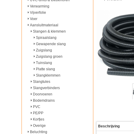
UVC-units & toebehoren
Verwarming
Vijverfolie
Voer
Aansluitmateriaal
Slangen & klemmen
Spiraalslang
Gewapende slang
Zuigslang
Zuigslang groen
Tuinslang
Platte slang
Slangklemmen
Slangtules
Slangverbinders
Doorvoeren
Bodemdrains
PVC
PE/PP
Korfjes
Overige
Beschrijving
Beluchting