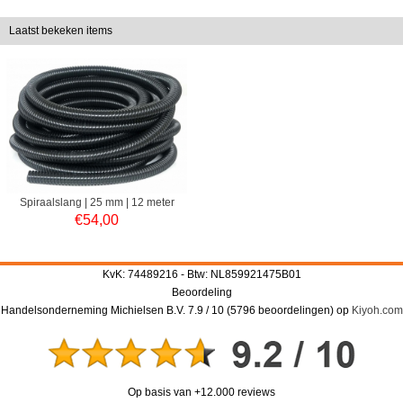
Laatst bekeken items
Spiraalslang | 25 mm | 12 meter
€
54,00
KvK: 74489216 - Btw: NL859921475B01
Beoordeling
Handelsonderneming Michielsen B.V.
7.9
/
10
(
5796
beoordelingen) op
Kiyoh.com
Op basis van +12.000 reviews