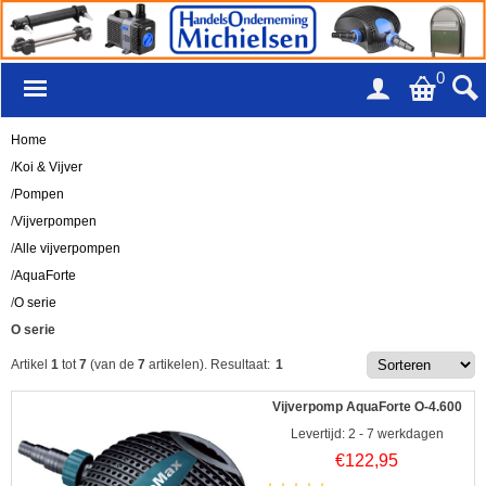
0
Home
/
Koi & Vijver
/
Pompen
/
Vijverpompen
/
Alle vijverpompen
/
AquaForte
/
O serie
O serie
Artikel
1
tot
7
(van de
7
artikelen).
Resultaat:
1
Vijverpomp AquaForte O-4.600
Levertijd: 2 - 7 werkdagen
€
122,95