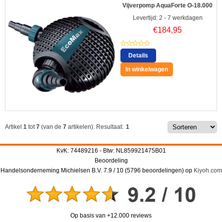
Vijverpomp AquaForte O-18.000
Levertijd: 2 - 7 werkdagen
€
184,95
Details
In winkelwagen
Artikel
1
tot
7
(van de
7
artikelen).
Resultaat:
1
KvK: 74489216 - Btw: NL859921475B01
Beoordeling
Handelsonderneming Michielsen B.V.
7.9
/
10
(
5796
beoordelingen) op
Kiyoh.com
Op basis van +12.000 reviews