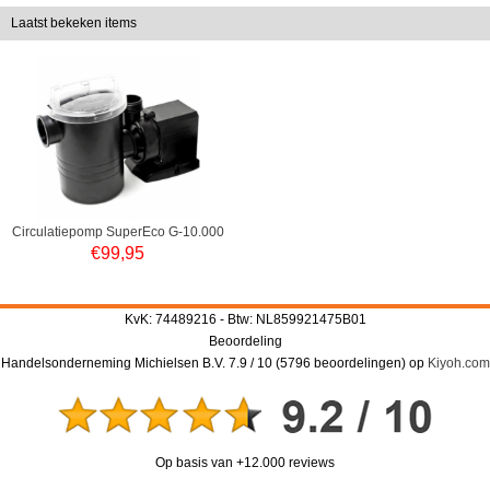
Laatst bekeken items
Circulatiepomp SuperEco G-10.000
€
99,95
KvK: 74489216 - Btw: NL859921475B01
Beoordeling
Handelsonderneming Michielsen B.V.
7.9
/
10
(
5796
beoordelingen) op
Kiyoh.com
Op basis van +12.000 reviews