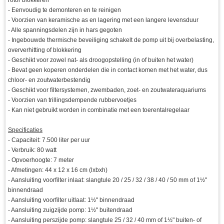
rotor blokkeren
- Eenvoudig te demonteren en te reinigen
- Voorzien van keramische as en lagering met een langere levensduur
- Alle spanningsdelen zijn in hars gegoten
- Ingebouwde thermische beveiliging schakelt de pomp uit bij overbelasting,
oververhitting of blokkering
- Geschikt voor zowel nat- als droogopstelling (in of buiten het water)
- Bevat geen koperen onderdelen die in contact komen met het water, dus
chloor- en zoutwaterbestendig
- Geschikt voor filtersystemen, zwembaden, zoet- en zoutwateraquariums
- Voorzien van trillingsdempende rubbervoetjes
- Kan niet gebruikt worden in combinatie met een toerentalregelaar
Specificaties
- Capaciteit: 7.500 liter per uur
- Verbruik: 80 watt
- Opvoerhoogte: 7 meter
- Afmetingen: 44 x 12 x 16 cm (lxbxh)
- Aansluiting voorfilter inlaat: slangtule 20 / 25 / 32 / 38 / 40 / 50 mm of 1½"
binnendraad
- Aansluiting voorfilter uitlaat: 1½" binnendraad
- Aansluiting zuigzijde pomp: 1½" buitendraad
- Aansluiting perszijde pomp: slangtule 25 / 32 / 40 mm of 1½" buiten- of