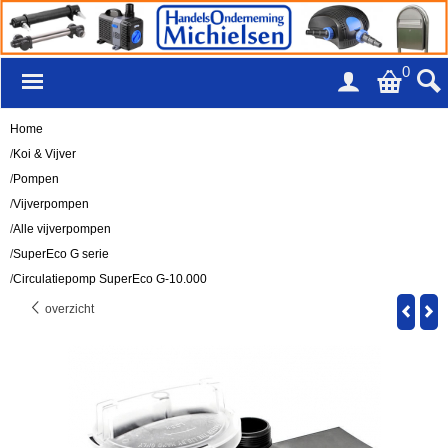
0
Home
/
Koi & Vijver
/
Pompen
/
Vijverpompen
/
Alle vijverpompen
/
SuperEco G serie
/
Circulatiepomp SuperEco G-10.000
overzicht