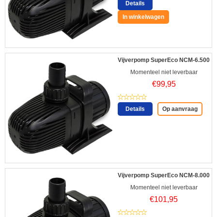
Details
In winkelwagen
Vijverpomp SuperEco NCM-6.500
Momenteel niet leverbaar
€
99,95
Details
Op aanvraag
Vijverpomp SuperEco NCM-8.000
Momenteel niet leverbaar
€
101,95