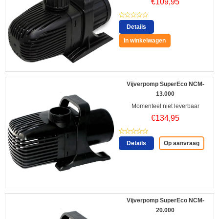
€
109,95
Details
In winkelwagen
Vijverpomp SuperEco NCM-
13.000
Momenteel niet leverbaar
€
134,95
Details
Op aanvraag
Vijverpomp SuperEco NCM-
20.000