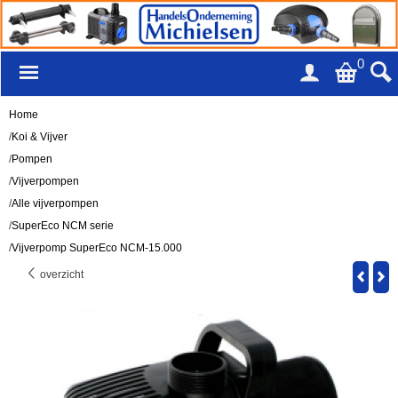
0
Home
/
Koi & Vijver
/
Pompen
/
Vijverpompen
/
Alle vijverpompen
/
SuperEco NCM serie
/
Vijverpomp SuperEco NCM-15.000
overzicht