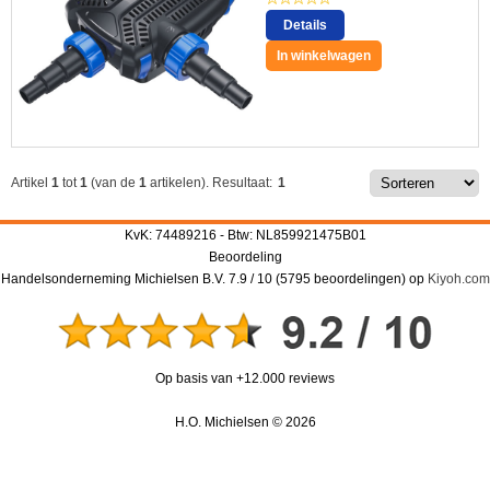
Details
In winkelwagen
Artikel
1
tot
1
(van de
1
artikelen).
Resultaat:
1
KvK: 74489216 - Btw: NL859921475B01
Beoordeling
Handelsonderneming Michielsen B.V.
7.9
/
10
(
5795
beoordelingen) op
Kiyoh.com
Op basis van +12.000 reviews
H.O. Michielsen © 2026