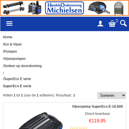
0
Home
/
Koi & Vijver
/
Pompen
/
Vijverpompen
/
Sorteer op doorstroming
/
/
SuperEco E serie
SuperEco E serie
Artikel
1
tot
1
(van de
1
artikelen).
Resultaat:
1
Vijverpomp SuperEco E-16.000
Direct leverbaar
€
119,95