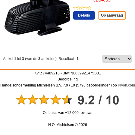
Details
Op aanvraag
Artikel
1
tot
3
(van de
3
artikelen).
Resultaat:
1
KvK: 74489216 - Btw: NL859921475B01
Beoordeling
Handelsonderneming Michielsen B.V.
7.9
/
10
(
5796
beoordelingen) op
Kiyoh.com
Op basis van +12.000 reviews
H.O. Michielsen © 2026