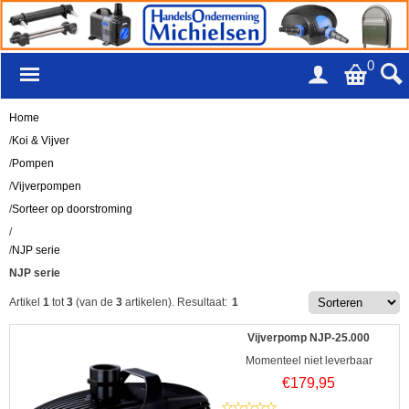
0
Home
/
Koi & Vijver
/
Pompen
/
Vijverpompen
/
Sorteer op doorstroming
/
/
NJP serie
NJP serie
Artikel
1
tot
3
(van de
3
artikelen).
Resultaat:
1
Vijverpomp NJP-25.000
Momenteel niet leverbaar
€
179,95