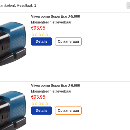
artikelen).
Resultaat:
1
Vijverpomp SuperEco J-5.000
Momenteel niet leverbaar
€
93,95
Details
Op aanvraag
Vijverpomp SuperEco J-6.000
Momenteel niet leverbaar
€
93,95
Details
Op aanvraag