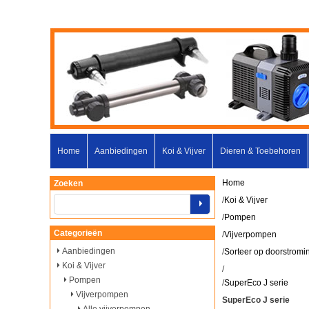
Home
Aanbiedingen
Koi & Vijver
Dieren & Toebehoren
Home
Zoeken
/
Koi & Vijver
/
Pompen
Categorieën
/
Vijverpompen
Aanbiedingen
/
Sorteer op doorstromi
Koi & Vijver
/
Pompen
/
SuperEco J serie
Vijverpompen
SuperEco J serie