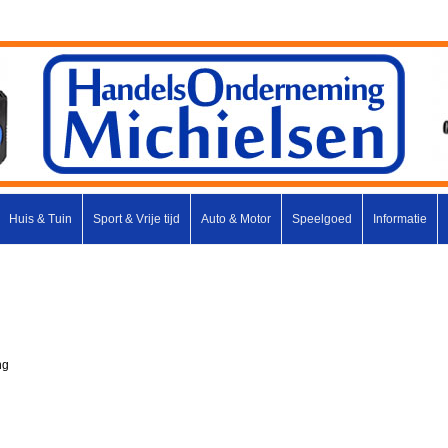
Huis & Tuin
Sport & Vrije tijd
Auto & Motor
Speelgoed
Informatie
ng