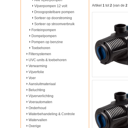
Alle vijverpompen
Artikel
1
tot
2
(van de
2
Vijverpompen 12 volt
Droogopstelbare pompen
Sorteer op doorstroming
Sorteer op stroomverbruik
Fonteinpompen
Dompelpompen
Pompen op benzine
Toebehoren
Filtersystemen
UVC-units & toebehoren
Verwarming
Vijverfolie
Voer
Aansluitmateriaal
Beluchting
Vijververlichting
Voerautomaten
Onderhoud
Waterbehandeling & Controle
Watervallen
Overige